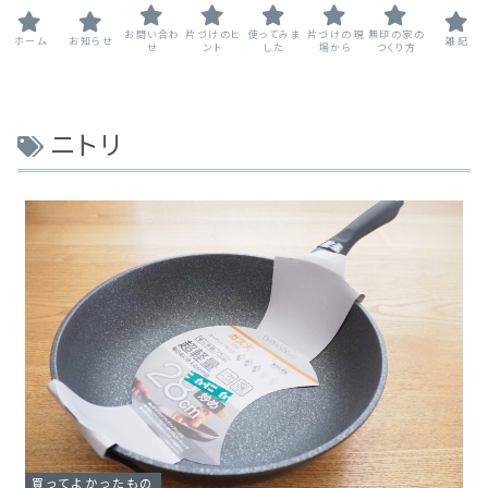
お問い合わ
片づけのヒ
使ってみま
片づけの現
無印の家の
ホーム
お知らせ
雑記
せ
ント
した
場から
つくり方
ニトリ
買ってよかったもの