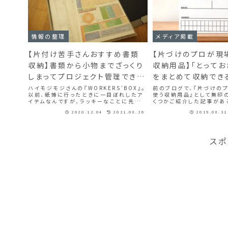
情報の整理
メディア掲載
【片付け苦手さんおすすめ書類
【片づけのプロが現
収納】書類から小物までざっくり
収納用品】「とってお
しまってプロジェクト管理できる
をまとめて収納でき
『WORKERS’BOX』
ボックス
ハイモジモジさんの『WORKERS'BOX』。
前のブログで、『片づけの
以前、紙博に行ったときに一目ぼれしたア
使う収納用品』として無印
イテムなんですが、ラッキーなことに先日ハ
くつかご紹介した記事があ
イモジモジさんに取材にお伺いする機会
印以外にも、片付けの現場
2020.12.04
2021.08.26
2019.08.31
が！昨日はとっても素敵なお宅へ取材に行
ご提案する商品があります
きました✨ユニセックスもの大好きな私ド
ちら。フェローズのバンカ
スト...
す。類似...
スポ