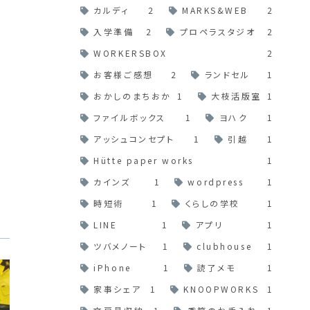
カルディ
2
MARKS&WEB
2
入学準備
2
プロペラスタジオ
2
WORKERSBOX
2
お客様ご感想
2
ランドセル
1
おかしのまちおか
1
大枝活版室
1
ファイルボックス
1
ヨハク
1
アッシュコンセプト
1
引越
1
Hütte paper works
1
カインズ
1
wordpress
1
時短術
1
くらしの学校
1
LINE
1
アプリ
1
ツバメノート
1
clubhouse
1
iPhone
1
読了メモ
1
家事シェア
1
KNOOPWORKS
1