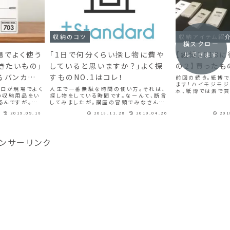
収納のコツ
収納アイテム紹
横スクロー
場でよく使う
「1日で何分くらい探し物に費や
【紙博2018
ルできます
きたいもの」
していると思いますか？」よく探
の２】買った
るバンカーズ
すものNO.1はコレ！
前回の続き。紙博
ます！ハイモジモジ 
プロが現場でよく
人生で一番無駄な時間の使い方。それは、
本、紙博では素で買
の収納用品をい
探し物をしている時間です。なーんて、断言
ちらのブースを見て
るんですが。無
してみましたが。講座の冒頭でみなさんに
ー、これはいいかも
でお客様によく
おたずねするのが、「1日で何分くらい探し
めできるかも！？）」
2019.09.18
2018.11.28
2019.04.26
201
。そのひとつがこ
物に費やしていると思いますか？」という質
ーズボックスで
問。こちらはIoT製品を世界で展開するアメ
リ...
ンサーリンク