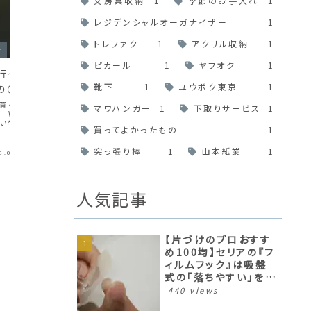
文房具収納
1
季節のお手入れ
1
レジデンシャルオーガナイザー
1
トレファク
1
アクリル収納
1
介
収納アイテム紹介
収納のコ
ピカール
1
ヤフオク
1
に行ってきました！そ
【買ったもの】カルディ食品福袋
【片づけ
靴下
1
ユウボク東京
1
もの＠仕事用
2019 気になる中身は？
セリアの
式の「落
で買ったものをご紹介し
自分の購買記録を残したいなと思って、今
マワハンガー
1
下取りサービス
1
WORKERS’BOX基
年から新たに「買ったもの」タグをブログに
ぐれモノ
セリアの人
い物してたんですが、こ
追加することにしました。片づけに関するこ
フックのい
買ってよかったもの
1
仕事スイッチON。「わ
とだけでなく、レポ的な記事も書いていこう
ーしている
！？（お客様にもおすす
と思います。第一弾はこちら。年明けに買っ
や使うとき
と思い、いくつ買お...
たカルディの食品福袋（3500円）です。
突っ張り棒
1
山本紙業
1
8.06.17
2021.08.26
2019.01.13
2019.05.04
た。セリア
気...
は、冒頭の
か...
人気記事
【片づけのプロおすす
め100均】セリアの『フ
ィルムフック』は吸盤
式の「落ちやすい」を解
消したすぐれモノ！
440 views