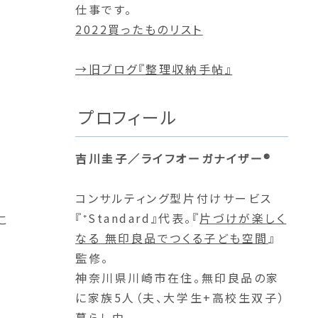
仕事です。
2022買ったものリスト
→旧ブログ『整理収納手帖』
プロフィール
吉川圭子／ライフオーガナイザー®
コンサルティング型片付けサービス
『⁺Standard』代表。『
片づけが楽しく
こ
なる 無印良品でつくる子ども空間
』
監修。
神奈川県川崎市在住。無印良品の家
に家族5人（夫、大学生+高校生双子）
暮らし中。