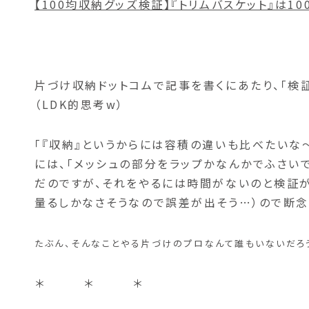
【100均収納グッズ検証】『トリムバスケット』は1
片づけ収納ドットコムで記事を書くにあたり、「検
（LDK的思考w）
「『収納』というからには容積の違いも比べたいな
には、「メッシュの部分をラップかなんかでふさい
だのですが、それをやるには時間がないのと検証
量るしかなさそうなので誤差が出そう…）ので断念
たぶん、そんなことやる片づけのプロなんて誰もいないだろう
＊ ＊ ＊