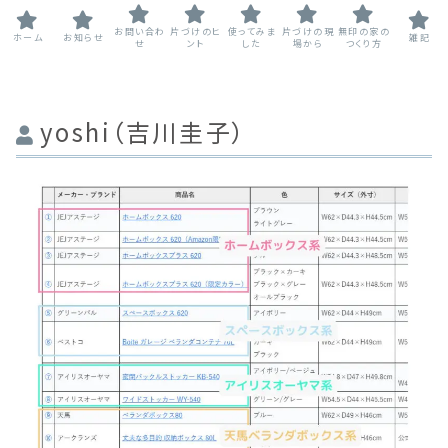
お問い合わ
片づけのヒ
使ってみま
片づけの現
無印の家の
ホーム
お知らせ
雑記
せ
ント
した
場から
つくり方
yoshi（吉川圭子）