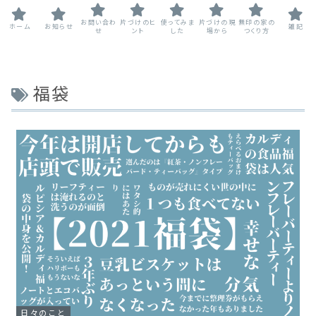
お問い合わ
片づけのヒ
使ってみま
片づけの現
無印の家の
ホーム
お知らせ
雑記
せ
ント
した
場から
つくり方
福袋
日々のこと