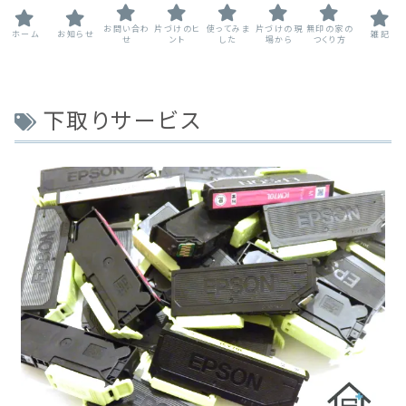
お問い合わ
片づけのヒ
使ってみま
片づけの現
無印の家の
ホーム
お知らせ
雑記
せ
ント
した
場から
つくり方
下取りサービス