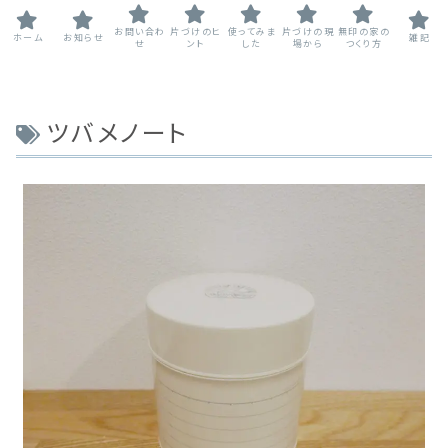
お問い合わ
片づけのヒ
使ってみま
片づけの現
無印の家の
ホーム
お知らせ
雑記
せ
ント
した
場から
つくり方
ツバメノート